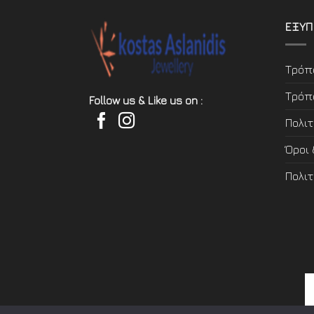
ΕΞΥΠ
Τρόπ
Τρόπ
Follow us & Like us on :
Πολι
Όροι
Πολι