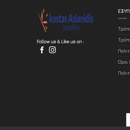
ΕΞΥΠ
Τρόπ
Τρόπ
Follow us & Like us on :
Πολι
Όροι
Πολι