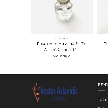
Α
ΓΥΝΑΙΚΕΙΑ
τυλίδι Σε
Γυναικείο Δαχτυλίδι Σε
Γ
ό 14k.
Λευκό Χρυσό 14k.
μο
Διαθέσιμο
ΕΞΥΠ
Τρόπ