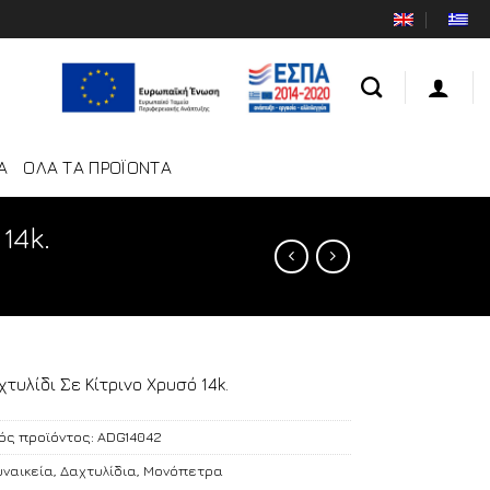
Α
ΟΛΑ ΤΑ ΠΡΟΪΟΝΤΑ
14k.
χτυλίδι Σε Κίτρινο Χρυσό 14k.
ός προϊόντος:
ADG14042
υναικεία
,
Δαχτυλίδια
,
Μονόπετρα